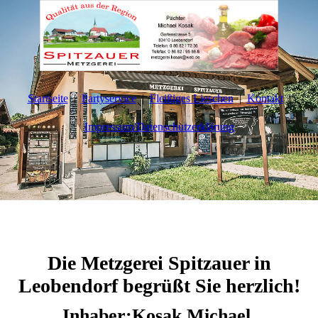
Startseite
Partyservice
Fleißiges Lieschen
Kontakt
Impressum/Datenschutzerklärung
Die Metzgerei Spitzauer in
Leobendorf begrüßt Sie herzlich!
Inhaber:Kosak Michael