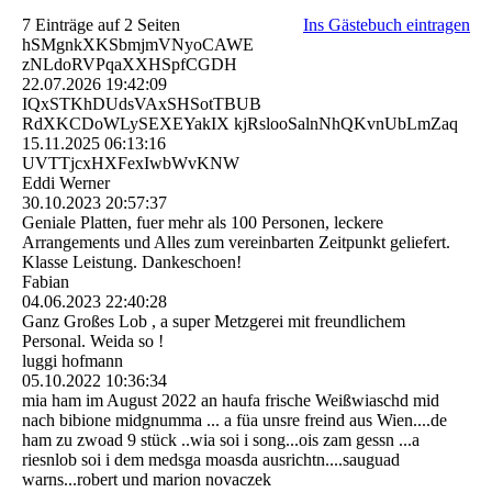
7 Einträge auf 2 Seiten
Ins Gästebuch eintragen
hSMgnkXKSbmjmVNyoCAWE
zNLdoRVPqaXXHSpfCGDH
22.07.2026
19:42:09
IQxSTKhDUdsVAxSHSotTBUB
RdXKCDoWLySEXEYakIX kjRslooSalnNhQKvnUbLmZaq
15.11.2025
06:13:16
UVTTjcxHXFexIwbWvKNW
Eddi Werner
30.10.2023
20:57:37
Geniale Platten, fuer mehr als 100 Personen, leckere
Arrangements und Alles zum vereinbarten Zeitpunkt geliefert.
Klasse Leistung. Dankeschoen!
Fabian
04.06.2023
22:40:28
Ganz Großes Lob , a super Metzgerei mit freundlichem
Personal. Weida so !
luggi hofmann
05.10.2022
10:36:34
mia ham im August 2022 an haufa frische Weißwiaschd mid
nach bibione midgnumma ... a füa unsre freind aus Wien....de
ham zu zwoad 9 stück ..wia soi i song...ois zam gessn ...a
riesnlob soi i dem medsga moasda ausrichtn....sauguad
warns...robert und marion novaczek